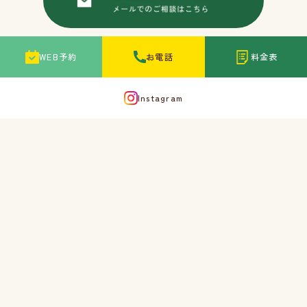
WEB予約
お電話
料金表
Instagram
〒663-8166 兵庫県西宮市甲子園高潮町3-3
Corowa コロワ甲子園地下1階
※「阪神甲子園駅」から徒歩30秒
google maps