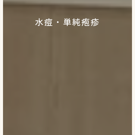
水痘・単純疱疹