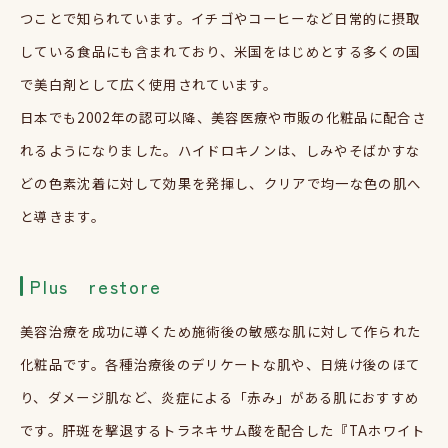
つことで知られています。イチゴやコーヒーなど日常的に摂取
している食品にも含まれており、米国をはじめとする多くの国
で美白剤として広く使用されています。
日本でも
2002
年の認可以降、美容医療や市販の化粧品に配合さ
れるようになりました。ハイドロキノンは、しみやそばかすな
どの色素沈着に対して効果を発揮し、クリアで均一な色の肌へ
と導きます。
Plus restore
美容治療を成功に導くため施術後の敏感な肌に対して作られた
化粧品です。各種治療後のデリケートな肌や、日焼け後のほて
り、ダメージ肌など、炎症による「赤み」がある肌におすすめ
です。肝斑を撃退するトラネキサム酸を配合した『
TA
ホワイト