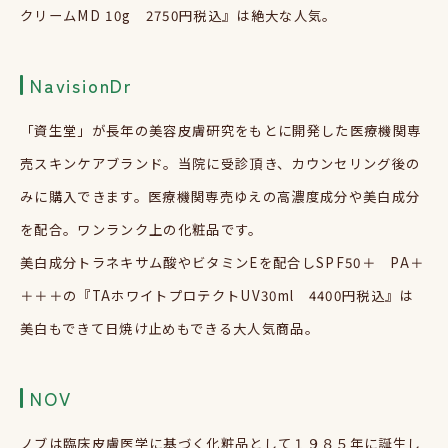
クリーム
MD 10g
2750
円税込』は絶大な人気。
NavisionDr
「資生堂」が長年の美容皮膚研究をもとに開発した医療機関専
売スキンケアブランド。当院に受診頂き、カウンセリング後の
みに購入できます。医療機関専売ゆえの高濃度成分や美白成分
を配合。ワンランク上の化粧品です。
美白成分トラネキサム酸やビタミン
E
を配合し
SPF50
＋
PA
＋
＋＋＋の『
TA
ホワイトプロテクト
UV30ml
4400
円税込』は
美白もできて日焼け止めもできる大人気商品。
NOV
ノブは臨床皮膚医学に基づく化粧品として１９８５年に誕生し