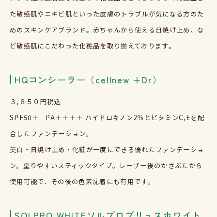
た敏感肌やニキビ肌といった皮膚のトラブルが気になる方のた
めのスキンケアブランド。赤ちゃんから使える日焼け止め、な
ど敏感肌にこだわった化粧品を取り揃えております。
HQコンシーラー（cellnew +Dr）
３,８５０円税込
SPF50
＋
PA
＋＋＋＋ ハイドロキノン
2
％とビタミン
C,E
を配
合したファンデーション。
美白・日焼け止め・化粧が一度にできる優れたファンデーショ
ン。塗りやすいスティックタイプ。レーザー後のかさぶたから
使用可能で、その後の色素沈着にも有用です。
SOLPRO WHITEソルプロプリュスホワイト