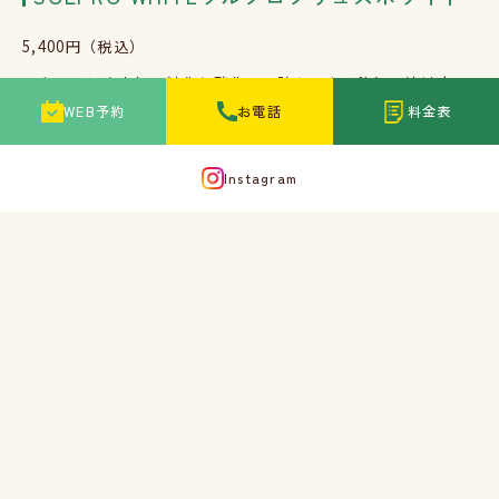
5,400円（税込）
スタッフに大人気！糖化と酸化の予防もできる飲む日焼け止
WEB予約
お電話
料金表
め。紫外線に強い白く若々しい肌へ！
Instagram
ogshi（オグシ）1ヶ月分10,580円（税込）
日本人女性の毛髪を研究して誕生した医療機関専売の毛髪サプ
リ！日本国内から厳選された14種類の毛髪成分を一粒に凝縮し
ています。女性の薄毛へ確かな効果！
おおした皮フ科クリニックオリジナル化
粧品