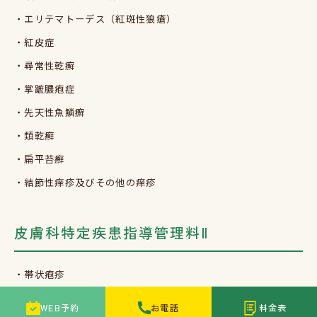
・エリテマトーデス（紅斑性狼瘡）
・紅皮症
・尋常性乾癬
・掌蹠膿疱症
・先天性魚鱗癬
・類乾癬
・扁平苔癬
・結節性痒疹及びその他の痒疹
皮膚科特定疾患指導管理料Ⅱ
・帯状疱疹
・蕁麻疹
WEB予約
お電話
料金表