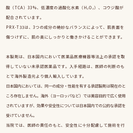
酸（
TCA
）
33%
、低濃度の過酸化水素（
H₂O₂
）、コウジ酸が
配合されています。
PRX-T33
は、
3
つの成分の絶妙なバランスによって、肌表面を
傷つけずに、肌の奥にしっかりと働きかけることができます。
本製剤は、日本国内において医薬品医療機器等法上の承認を取
得していない未承認医薬品です。入手経路は、医師の判断のも
とで海外製造元より個人輸入しています。
日本国内においては、同一の成分・性能を有する承認製剤は現在のと
ころ存在しません。海外（ヨーロッパなど）では美容目的で広く使用
されていますが、効果や安全性については日本国内での公的な承認を
受けていません。
当院では、医師の責任のもと、安全性に十分配慮して施術を行