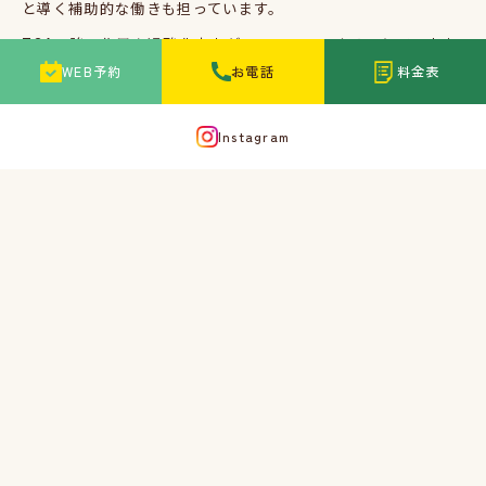
と導く補助的な働きも担っています。
TCA
の強い作用を過酸化水素がコントロールすることで、表皮
WEB予約
お電話
料金表
を傷つけることなく、肌の奥にだけアプローチできるのが最大
の特徴です。
Instagram
そのため、
赤みや皮むけがほとんどなく、ダウンタイムもほと
んどないのに、ハリ・弾力・透明感アップが期待できる人気の
治療です。
こんな方におすすめです！
・肌のハリ・弾力が気になってきた
・乾燥やくすみで疲れた印象がある
・毛穴の開きが気になる