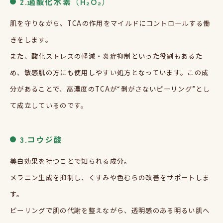
2.
過酸化水素（
H₂O₂
）
肌を守りながら、
TCA
の作用をマイルドにコントロールする働
きをします。
また、酸化ストレスの軽減・炎症抑制といった役割もあるた
め、敏感肌の方にも使用しやすい処方となっています。この成
分があることで、高濃度の
TCA
が
“
剥がさないピーリング
”
とし
て成立しているのです。
3.
コウジ酸
美白効果を持つことで知られる成分。
メラニン生成を抑制し、くすみや色むらの改善をサポートしま
す。
ピーリングで肌の代謝を整えながら、透明感のある明るい肌へ