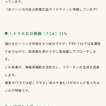
っています。
（本ページの内容は医療広告ガイドラインに準拠しています）
1.
トリクロロ酢酸（
TCA
）
33%
強力なピーリング作用をもつ成分ですが、
PRX-T33
では高濃度
でありながら、肌表面を剥がさずに真皮層にアプローチしま
す。
この刺激が、線維芽細胞を活性化し、コラーゲンの生成を促進
します。
通常の
TCA
では起こりやすい赤みや皮むけがほとんど見られな
いのが特徴です。