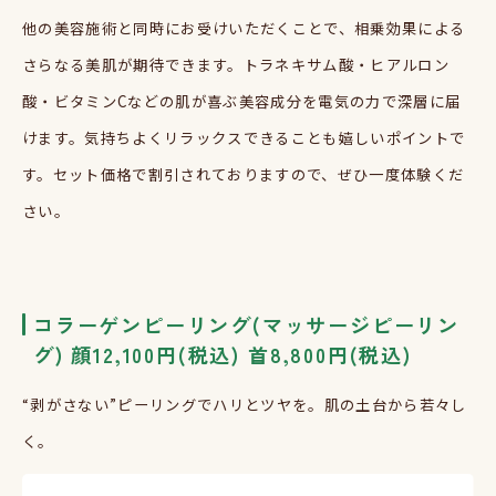
他の美容施術と同時にお受けいただくことで、相乗効果による
さらなる美肌が期待できます。トラネキサム酸・ヒアルロン
酸・ビタミン
C
などの肌が喜ぶ美容成分を電気の力で深層に届
けます。気持ちよくリラックスできることも嬉しいポイントで
す。セット価格で割引されておりますので、ぜひ一度体験くだ
さい。
コラーゲンピーリング
(
マッサージピーリン
グ
)
顔
12,100
円
(
税込
)
首
8,800
円
(
税込
)
“剥がさない”ピーリングでハリとツヤを。肌の土台から若々し
く。